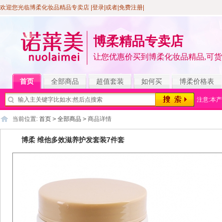
欢迎您光临博柔化妆品精品专卖店
|登录
|或者|
免费注册
|
博柔精品专卖店
让您优惠价买到博柔化妆品精品,可
首页
全部商品
超值套装
如何买
博柔价格表
注意:本
当前位置:
首页
>
全部商品
>
商品详情
博柔 维他多效滋养护发套装7件套