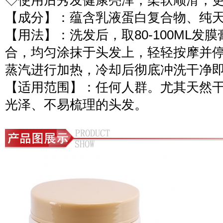
◇使用后秀发健康亮泽，柔软顺滑，
【成分】：蕴含乳液蛋白复合物、纯
【用法】：洗发后，取80-100ML发膜
合，均匀涂抹于头发上，轻轻按摩并停留
蒸汽进行加热，冷却后彻底冲洗干净即
【适用范围】：任何人群。尤其天然
光泽、不易梳理的头发。