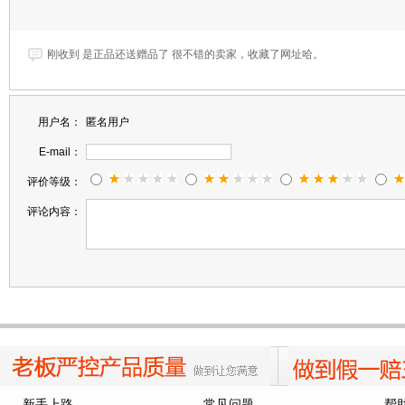
刚收到 是正品还送赠品了 很不错的卖家，收藏了网址哈。
用户名：
匿名用户
不错
E-mail：
评价等级：
不错不错
评论内容：
帮朋友买的，朋友说挺好
新手上路
常见问题
帮