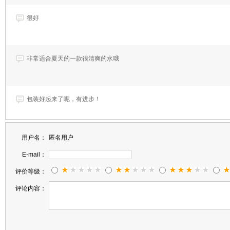
很好
非常适合夏天的一款很清爽的水哦
包装好起来了呢，有进步！
用户名：
匿名用户
一如既往的好~
E-mail：
评价等级：
好
评论内容：
老顾客了，评价写的没的写了，就是好！