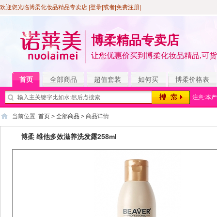
欢迎您光临博柔化妆品精品专卖店
|登录
|或者|
免费注册
|
博柔精品专卖店
让您优惠价买到博柔化妆品精品,可
首页
全部商品
超值套装
如何买
博柔价格表
注意:本
当前位置:
首页
>
全部商品
>
商品详情
博柔 维他多效滋养洗发露258ml