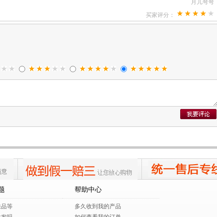
月儿弯弯
买家评分：
品.
wwq1996abc
买家评分：
xumaolong
买家评分：
我爱我家的小多多0
买家评分：
题
帮助中心
肤品等
多久收到我的产品