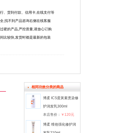
行、货到付款、信用卡,在线支付等
全,找不到产品咨询右侧在线客服
过硬的产品,严控质量,请放心订购
间比较快,发货时都是最新的包装
相同功效分类的商品
博柔 ICS蛋黃素烫染修
护润发乳300ml
本店售价：
￥120元
博柔 维他强化修护润
发乳210ml