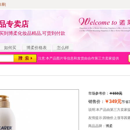
注册
|
品专卖店
买到博柔化妆品精品,可货到付款
如何买
博柔价格表
怎么样
注意:本产品图片等信息和发货由合作第三方卖家提供
市场参考价：
￥659元
￥349元
销售价：
节省3
说明:本产品由第三方卖家
友情提示:因物价上涨等因
商品品牌：
博柔