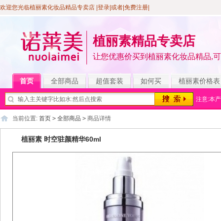
欢迎您光临植丽素化妆品精品专卖店
|登录
|或者|
免费注册
|
植丽素精品专卖店
让您优惠价买到植丽素化妆品精品,
首页
全部商品
超值套装
如何买
植丽素价格表
注意:本
当前位置:
首页
>
全部商品
>
商品详情
植丽素 时空驻颜精华60ml