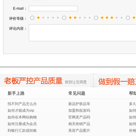
E-mail：
评价等级：
还可以 正品应该 暂时还没有试出效果如何 等待效果
评论内容：
刚收到，还没用，用过再来追加吧
新手上路
常见问题
帮
找不到产品怎么办
新品护肤品等
多
如何才能成为vip
加盟和批发吗
如
如何在本网站购物
官网卖产品吗
如
如何注册成为会员
相关热销产品
如
到银行汇款或转账
美容产品图片
价