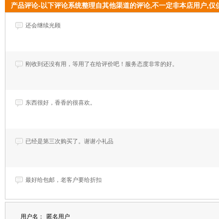
产品评论-以下评论系统整理自其他渠道的评论,不一定非本店用户,仅
还会继续光顾
刚收到还没有用，等用了在给评价吧！服务态度非常的好。
东西很好，香香的很喜欢。
已经是第三次购买了。谢谢小礼品
最好给包邮，老客户要给折扣
用户名：
匿名用户
不好意思,忘了评价,好东西.一直在用它.