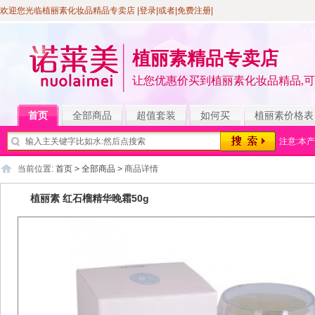
欢迎您光临植丽素化妆品精品专卖店
|登录
|或者|
免费注册
|
植丽素精品专卖店
让您优惠价买到植丽素化妆品精品,
首页
全部商品
超值套装
如何买
植丽素价格表
注意:本
当前位置:
首页
>
全部商品
>
商品详情
植丽素 红石榴精华晚霜50g