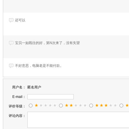
还可以
宝贝一如既往的好，第N次来了，没有失望
不好意思，电脑老是不能付款。
用户名：
匿名用户
不错
E-mail：
评价等级：
老顾客 一直用着很好
评论内容：