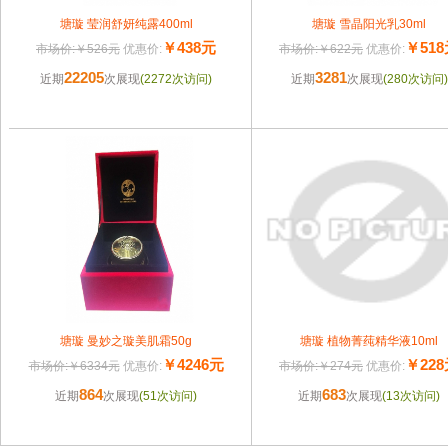
塘璇 莹润舒妍纯露400ml
塘璇 雪晶阳光乳30ml
￥438元
￥51
市场价:￥526元
优惠价:
市场价:￥622元
优惠价:
22205
3281
近期
次展现
(2272次访问)
近期
次展现
(280次访问)
塘璇 曼妙之璇美肌霜50g
塘璇 植物菁莼精华液10ml
￥4246元
￥22
市场价:￥6334元
优惠价:
市场价:￥274元
优惠价:
864
683
近期
次展现
(51次访问)
近期
次展现
(13次访问)