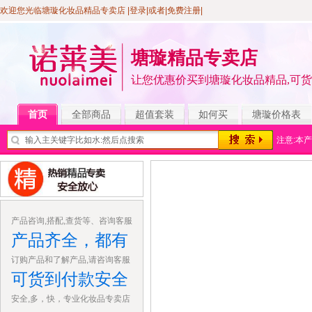
欢迎您光临塘璇化妆品精品专卖店
|登录
|或者|
免费注册
|
塘璇精品专卖店
让您优惠价买到塘璇化妆品精品,可
首页
全部商品
超值套装
如何买
塘璇价格表
注意:本
产品咨询,搭配,查货等、咨询客服
产品齐全，都有
订购产品和了解产品,请咨询客服
可货到付款安全
安全,多，快，专业化妆品专卖店