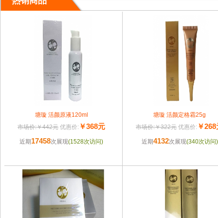
热销商品
塘璇 活颜原液120ml
塘璇 活颜定格霜25g
￥368元
￥26
市场价:￥442元
优惠价:
市场价:￥322元
优惠价:
17458
4132
近期
次展现
(1528次访问)
近期
次展现
(340次访问)