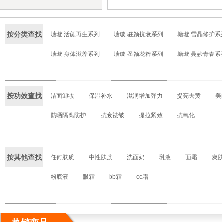
按分类查找
塘璇 活颜再生系列
塘璇 驻颜抗衰系列
塘璇 雪晶修护系
塘璇 身体滋养系列
塘璇 圣颜花粹系列
塘璇 曼妙青春系
按功效查找
洁面卸妆
保湿补水
滋润增加弹力
提亮去黄
美
防晒隔离防护
抗衰祛皱
提拉紧致
抗氧化
按其他查找
任何肤质
中性肤质
洗面奶
乳液
面霜
爽
粉底液
眼霜
bb霜
cc霜