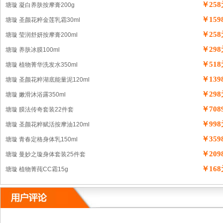
￥25
塘璇 凝白养肤按摩膏200g
￥159
塘璇 圣颜花粹金莲乳霜30ml
￥25
塘璇 莹润舒妍按摩膏200ml
￥29
塘璇 养肤冰膜100ml
￥51
塘璇 植物菁华洗发水350ml
￥139
塘璇 圣颜花粹湖底能量泥120ml
￥29
塘璇 嫩滑沐浴露350ml
￥708
塘璇 膜法传奇套装22件套
￥99
塘璇 圣颜花粹赋活按摩油120ml
￥359
塘璇 青春定格身体乳150ml
￥209
塘璇 曼妙之璇身体套装25件套
￥16
塘璇 植物菁莼CC霜15g