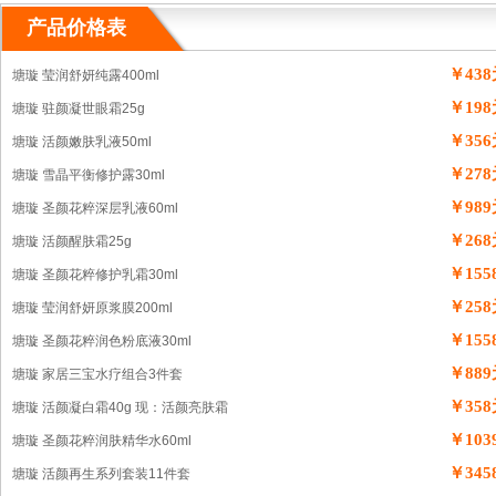
产品价格表
￥43
塘璇 莹润舒妍纯露400ml
￥19
塘璇 驻颜凝世眼霜25g
￥35
塘璇 活颜嫩肤乳液50ml
￥27
塘璇 雪晶平衡修护露30ml
￥98
塘璇 圣颜花粹深层乳液60ml
￥26
塘璇 活颜醒肤霜25g
￥155
塘璇 圣颜花粹修护乳霜30ml
￥25
塘璇 莹润舒妍原浆膜200ml
￥155
塘璇 圣颜花粹润色粉底液30ml
￥88
塘璇 家居三宝水疗组合3件套
￥35
塘璇 活颜凝白霜40g 现：活颜亮肤霜
￥103
塘璇 圣颜花粹润肤精华水60ml
￥345
塘璇 活颜再生系列套装11件套