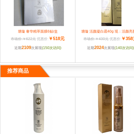
塘璇 奢华精萃面膜6贴/盒
塘璇 活颜凝白霜40g 现：活颜亮
￥518元
￥35
市场价:￥622元
优惠价:
市场价:￥430元
优惠价:
2109
2024
近期
次展现
(150次访问)
近期
次展现
(140次访问)
推荐商品