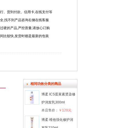
行、货到付款、信用卡,在线支付等
全,找不到产品咨询右侧在线客服
过硬的产品,严控质量,请放心订购
间比较快,发货时都是最新的包装
相同功效分类的商品
博柔 ICS蛋黃素烫染修
护润发乳300ml
本店售价：
￥120元
博柔 维他强化修护润
发乳210ml