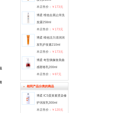
本店售价：
￥173元
博柔 维他去屑止痒洗
发露258ml
本店售价：
￥173元
博柔 维他活力清润润
发乳护发素210ml
本店售价：
￥173元
博柔 奇型偶像致美曲
感塑卷乳200ml
滋
本店售价：
￥87元
鳞
相同产品分类的商品
博柔 ICS蛋黃素烫染修
护润发乳300ml
本店售价：
￥120元