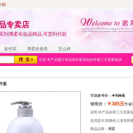
注册
|
品专卖店
买到博柔化妆品精品,可货到付款
如何买
博柔价格表
怎么样
注意:本产品图片等信息和发货由合作第三方卖家提供
件套
市场参考价：
￥726元
￥385元
销售价：
节省3
说明:本产品由第三方卖家
友情提示:因物价上涨等因
商品品牌：
博柔