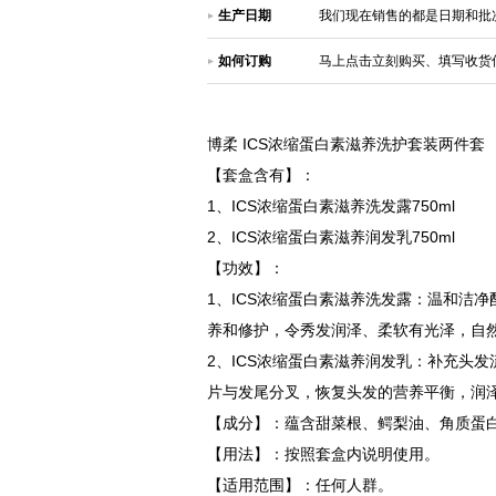
生产日期
我们现在销售的都是日期和批
如何订购
马上点击立刻购买、填写收货
博柔 ICS浓缩蛋白素滋养洗护套装两件套
【套盒含有】：
1、ICS浓缩蛋白素滋养洗发露750ml
2、ICS浓缩蛋白素滋养润发乳750ml
【功效】：
1、ICS浓缩蛋白素滋养洗发露：温和洁
养和修护，令秀发润泽、柔软有光泽，自
2、ICS浓缩蛋白素滋养润发乳：补充头
片与发尾分叉，恢复头发的营养平衡，润
【成分】：蕴含甜菜根、鳄梨油、角质蛋
【用法】：按照套盒内说明使用。
【适用范围】：任何人群。