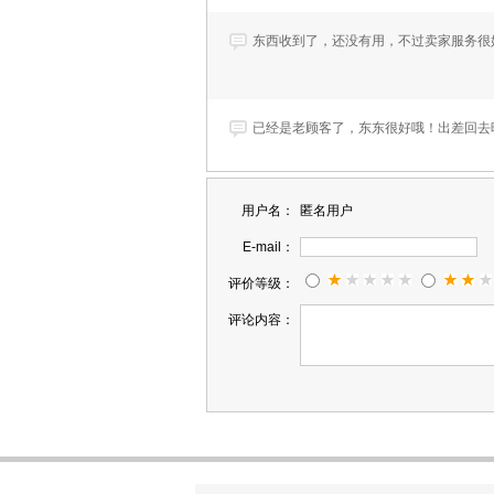
东西收到了，还没有用，不过卖家服务很
已经是老顾客了，东东很好哦！出差回去
用户名：
匿名用户
一共买了三款，这是第三次来买了，就这
E-mail：
评价等级：
应该是正品。刚刚开始用，期待效果。 
评论内容：
产品很好