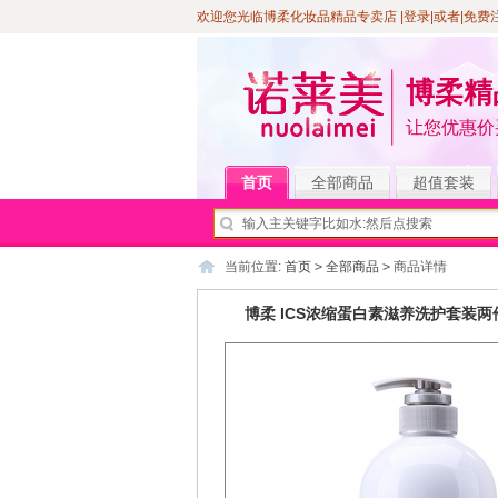
欢迎您光临博柔化妆品精品专卖店
|登录
|或者|
免费
博柔精
让您优惠价
首页
全部商品
超值套装
当前位置:
首页
>
全部商品
>
商品详情
博柔 ICS浓缩蛋白素滋养洗护套装两