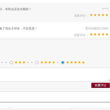
好，有机会还会光顾的！
t***1
买家评分：
晚了现在才评价，不好意思！
爱笑的眼睛23990
买家评分：
款是第二次买了。很滋润。
嘟儿
买家评分：
满意。
z***5
买家评分：
简单娜850416
买家评分：